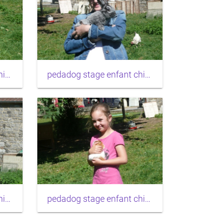
pedadog stage enfant chien 20150710104214
pedadog stage enfant chien 20150710104056
pedadog stage enfant chien 20150710104028
pedadog stage enfant chien 20150710103816