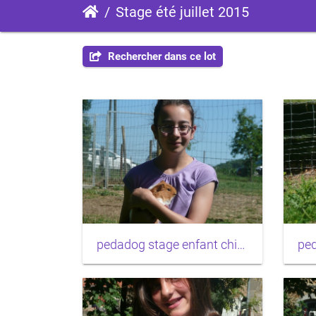
Stage été juillet 2015
Rechercher dans ce lot
pedadog stage enfant chien 20150710104603