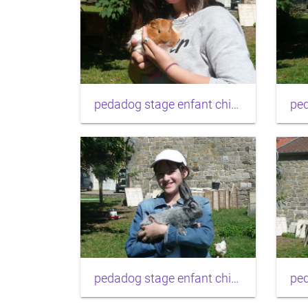
pedadog stage enfant chien 20150710104306
pedadog stage enfant chien 20150710104101