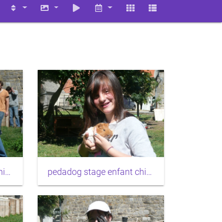
pedadog stage enfant chien 20150710104509
pedadog stage enfant chien 20150710104257