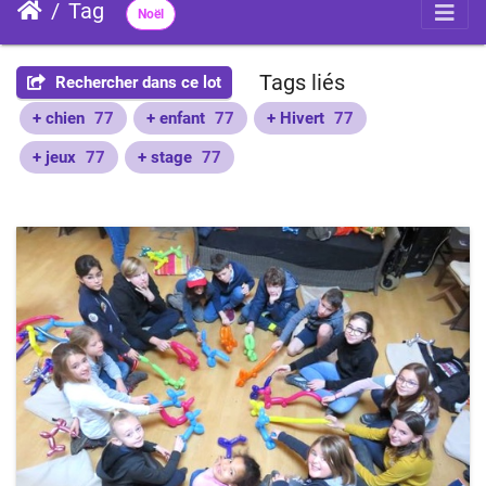
Tag
Noël
Tags liés
Rechercher dans ce lot
+ chien
77
+ enfant
77
+ Hivert
77
+ jeux
77
+ stage
77