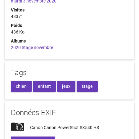
mardi 3 novembre 2020
Visites
43371
Poids
436 Ko
Albums
2020 Stage novembre
Tags
chien
enfant
jeux
stage
Données EXIF
Canon Canon PowerShot SX540 HS